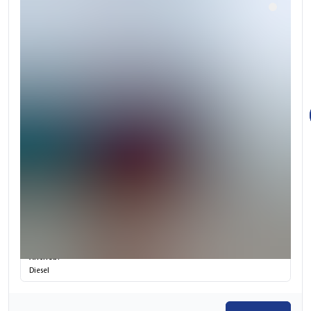
Tragkraft:
N/A
Hersteller:
Bobcat
Antrieb:
Diesel