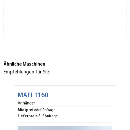
Ähnliche Maschinen
Empfehlungen für Sie:
MAFI 1160
MA
Anhänger
Anh
Mietpreis:
Miet
Auf Anfrage
Lieferpreis:
Lief
Auf Anfrage