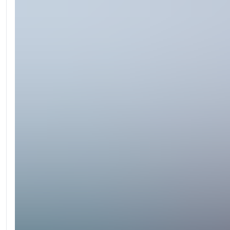
Tragkraft:
12.500kg - 20.000kg
Höhe:
575mm - 640mm
Hersteller:
MAFI
Antrieb:
Kein Antrieb