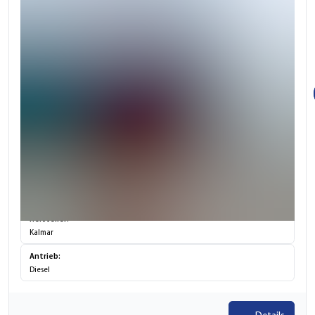
Tragkraft:
45.000kg
Hubhöhe:
15.300mm
Hersteller:
Kalmar
Antrieb:
Diesel