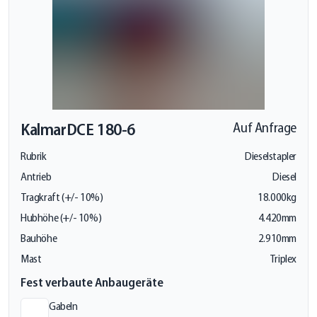
Kalmar
DCE 180-6
Auf Anfrage
Rubrik
Dieselstapler
Antrieb
Diesel
Tragkraft (+/- 10%)
18.000kg
Hubhöhe (+/- 10%)
4.420mm
Bauhöhe
2.910mm
Mast
Triplex
Fest verbaute Anbaugeräte
Gabeln